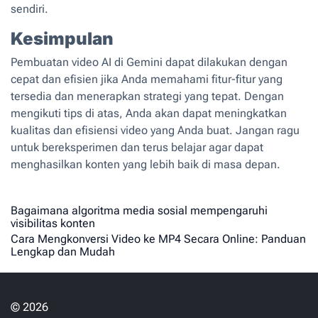
sendiri.
Kesimpulan
Pembuatan video AI di Gemini dapat dilakukan dengan
cepat dan efisien jika Anda memahami fitur-fitur yang
tersedia dan menerapkan strategi yang tepat. Dengan
mengikuti tips di atas, Anda akan dapat meningkatkan
kualitas dan efisiensi video yang Anda buat. Jangan ragu
untuk bereksperimen dan terus belajar agar dapat
menghasilkan konten yang lebih baik di masa depan.
N
Bagaimana algoritma media sosial mempengaruhi
visibilitas konten
a
Cara Mengkonversi Video ke MP4 Secara Online: Panduan
v
Lengkap dan Mudah
i
g
a
© 2026