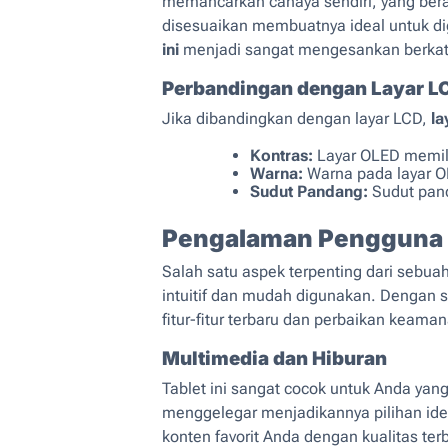
memancarkan cahaya sendiri, yang berart
disesuaikan membuatnya ideal untuk di
ini
menjadi sangat mengesankan berkat d
Perbandingan dengan Layar L
Jika dibandingkan dengan layar LCD,
la
Kontras:
Layar OLED memilik
Warna:
Warna pada layar O
Sudut Pandang:
Sudut pand
Pengalaman Pengguna
Salah satu aspek terpenting dari sebu
intuitif dan mudah digunakan. Dengan 
fitur-fitur terbaru dan perbaikan keama
Multimedia dan Hiburan
Tablet ini sangat cocok untuk Anda yan
menggelegar menjadikannya pilihan id
konten favorit Anda dengan kualitas ter