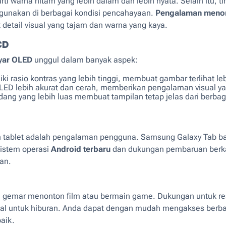
i warna hitam yang lebih dalam dan lebih nyata. Selain itu, t
gunakan di berbagai kondisi pencahayaan.
Pengalaman menont
etail visual yang tajam dan warna yang kaya.
CD
yar OLED
unggul dalam banyak aspek:
i rasio kontras yang lebih tinggi, membuat gambar terlihat leb
LED lebih akurat dan cerah, memberikan pengalaman visual y
ang yang lebih luas membuat tampilan tetap jelas dari berbaga
ah tablet adalah pengalaman pengguna. Samsung Galaxy Tab b
sistem operasi
Android terbaru
dan dukungan pembaruan berka
nan.
g gemar menonton film atau bermain game. Dukungan untuk res
eal untuk hiburan. Anda dapat dengan mudah mengakses berba
baik.