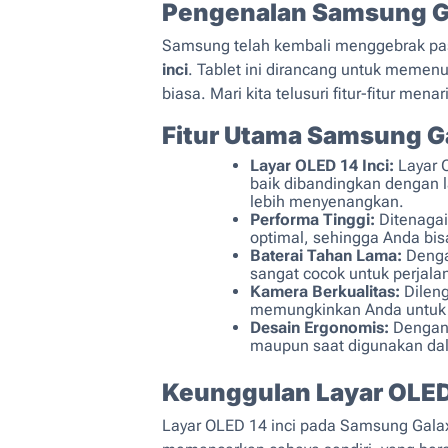
Pengenalan Samsung Ga
Samsung telah kembali menggebrak pas
inci
. Tablet ini dirancang untuk memen
biasa. Mari kita telusuri fitur-fitur mena
Fitur Utama Samsung G
Layar OLED 14 Inci:
Layar O
baik dibandingkan dengan 
lebih menyenangkan.
Performa Tinggi:
Ditenagai
optimal, sehingga Anda bis
Baterai Tahan Lama:
Dengan
sangat cocok untuk perjala
Kamera Berkualitas:
Dileng
memungkinkan Anda untuk me
Desain Ergonomis:
Dengan 
maupun saat digunakan da
Keunggulan Layar OLE
Layar OLED 14 inci pada Samsung Gala