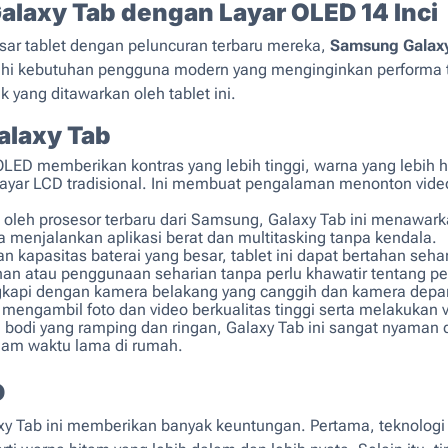
laxy Tab dengan Layar OLED 14 Inci
ar tablet dengan peluncuran terbaru mereka,
Samsung Galax
uhi kebutuhan pengguna modern yang menginginkan performa tin
rik yang ditawarkan oleh tablet ini.
alaxy Tab
LED memberikan kontras yang lebih tinggi, warna yang lebih 
layar LCD tradisional. Ini membuat pengalaman menonton vide
 oleh prosesor terbaru dari Samsung, Galaxy Tab ini menawark
a menjalankan aplikasi berat dan multitasking tanpa kendala.
 kapasitas baterai yang besar, tablet ini dapat bertahan seh
nan atau penggunaan seharian tanpa perlu khawatir tentang pe
kapi dengan kamera belakang yang canggih dan kamera depan
ngambil foto dan video berkualitas tinggi serta melakukan vi
bodi yang ramping dan ringan, Galaxy Tab ini sangat nyaman 
lam waktu lama di rumah.
D
xy Tab ini memberikan banyak keuntungan. Pertama, teknolog