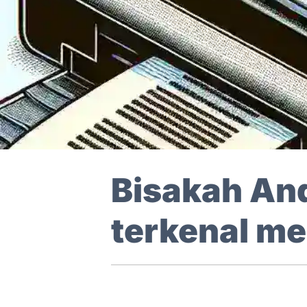
Bisakah And
terkenal m