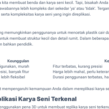
a kita membuat benda dan karya seni kecil. Tapi, bisakah And
abannya lebih kompleks dari sekedar ‘ya’ atau ‘tidak’. Tergan
 serta kompleksitas karya seni yang ingin direplikasi.
ng memungkinkan penggunanya untuk mencetak plastik cair dala
uk membuat struktur kecil dan detail rumit. Dalam beberapa t
an bahkan pendidik.
Keunggulan
Ke
igunakan, murah
Fitur terbatas, kurang presisi
sisi, banyak fitur
Harga lebih mahal, perlu ketera
 lebih fleksibel
Durasi penggunaan terbatas, ha
pat mempengaruhi kemampuan Anda dalam mereplikasi karya seni
ikasi Karya Seni Terkenal
nggunakan pena 3D untuk membuat replika karya seni terkenal 